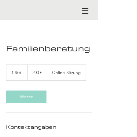
Familienberatung
200
Euro
1 Std.
1
200 €
Online-Sitzung
S
t
d
Weiter
Kontaktangaben